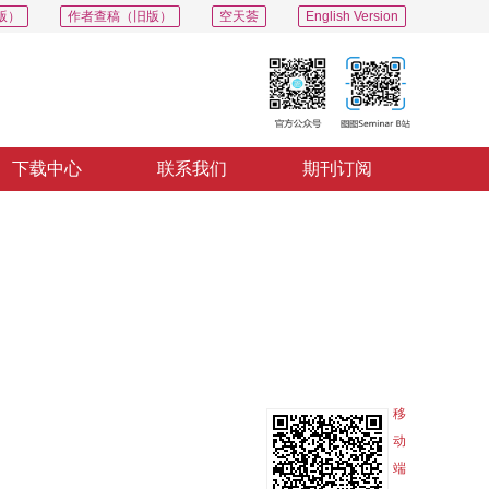
版）
作者查稿（旧版）
空天荟
English Version
下载中心
联系我们
期刊订阅
导出
分享
收藏
专辑
移
动
端