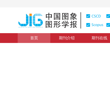
首页
期刊介绍
期刊在线
本期目录
|
浏览量
:
0
下载量: 240
CSCD: 0
多媒体电子出版与多媒体创作
-
1
杨德顺
1996年1卷第1期 页码：85
网络出版：
2012-03-20
，
纸质出
DOI：
10.11834/jig.19960117