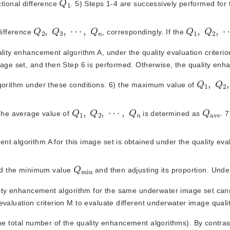
ctional difference 
. 5) Steps 1-4 are successively performed for 
Q
2
,
Q
3
,
⋯
,
Q
n
Q
1
,
Q
2
,
difference 
, correspondingly. If the
lity enhancement algorithm A, under the quality evaluation criterio
mage set, and then Step 6 is performed. Otherwise, the quality enh
Q
1
,
Q
lgorithm under these conditions. 6) the maximum value of 
Q
1
,
Q
2
,
⋯
,
Q
n
Q
v
e
a
The average value of
 is determined as 
. 7
t algorithm A for this image set is obtained under the quality eval
Q
n
m
i
d the minimum value 
 and then adjusting its proportion. Under
ality enhancement algorithm for the same underwater image set cann
valuation criterion M to evaluate different underwater image qualit
the total number of the quality enhancement algorithms). By contrast