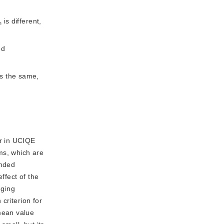
 is different, 
d 
is the same, 
er in UCIQE
ms, which are
ended
ffect of the
gging
criterion for
mean value