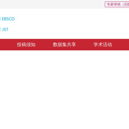
专家审稿（旧
投稿须知
数据集共享
学术活动
评价方法
r image set
，
况奇刚
修回：
2018-6-12
，
纸质出版：
2018-11-16