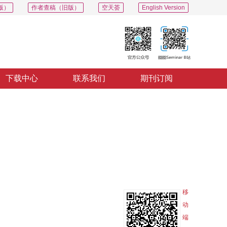
版）
作者查稿（旧版）
空天荟
English Version
下载中心
联系我们
期刊订阅
导出
分享
收藏
专辑
移
动
端