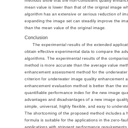
methods show that the non-consistent quality enhance
mean value is lower than that of the original image w
algorithm has an extensive or serious reduction of im
expanding the image set can steadily improve the imag
than the mean value of the original image.
Conclusion
The experimental results of the extended applic
obtain effective experimental data to compare the a
algorithms. The experimental results of the compar
method is more accurate than the average value metho
enhancement assessment method for the underwater i
criterion for underwater image quality enhancement al
enhancement evaluation method is better than the ex
quantifiable performance index for the new image qu
advantages and disadvantages of a new image quality 
simple, universal, highly flexible, and easy to underst
The shortcoming of the proposed method includes a h
formula is suitable for the applications in the zero-fau
applications with stringent performance requirements