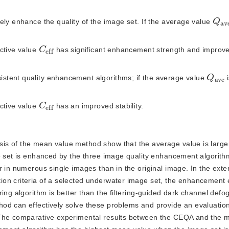
Q
v
e
a
ely enhance the quality of the image set. If the average value 
C
f
f
e
ctive value 
 has significant enhancement strength and improve
Q
v
e
a
stent quality enhancement algorithms; if the average value 
 
C
f
f
e
ctive value 
 has an improved stability.
lysis of the mean value method show that the average value is larg
ge set is enhanced by the three image quality enhancement algorith
r in numerous single images than in the original image. In the ext
on criteria of a selected underwater image set, the enhancement e
ing algorithm is better than the filtering-guided dark channel defo
d can effectively solve these problems and provide an evaluation 
 The comparative experimental results between the CEQA and the 