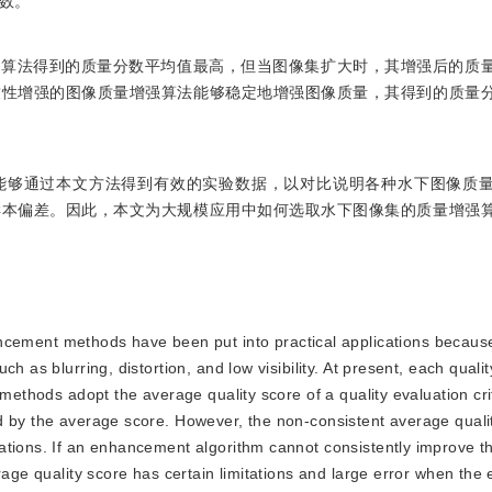
数。
强算法得到的质量分数平均值最高，但当图像集扩大时，其增强后的质
致性增强的图像质量增强算法能够稳定地增强图像质量，其得到的质量
能够通过本文方法得到有效的实验数据，以对比说明各种水下图像质
样本偏差。因此，本文为大规模应用中如何选取水下图像集的质量增强
cement methods have been put into practical applications becaus
h as blurring, distortion, and low visibility. At present, each quali
 methods adopt the average quality score of a quality evaluation cri
d by the average score. However, the non-consistent average quali
ations. If an enhancement algorithm cannot consistently improve 
erage quality score has certain limitations and large error when th