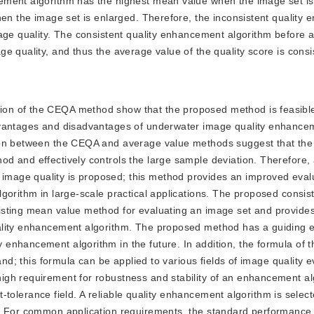
ment algorithm has the highest mean value when the image set is s
hen the image set is enlarged. Therefore, the inconsistent quality
age quality. The consistent quality enhancement algorithm before a
e quality, and thus the average value of the quality score is consi
ation of the CEQA method show that the proposed method is feasibl
dvantages and disadvantages of underwater image quality enhance
ison between the CEQA and average value methods suggest that th
d and effectively controls the large sample deviation. Therefore, 
mage quality is proposed; this method provides an improved eval
gorithm in large-scale practical applications. The proposed consis
isting mean value method for evaluating an image set and provide
ality enhancement algorithm. The proposed method has a guiding e
enhancement algorithm in the future. In addition, the formula of t
and; this formula can be applied to various fields of image quality e
igh requirement for robustness and stability of an enhancement a
lt-tolerance field. A reliable quality enhancement algorithm is select
. For common application requirements, the standard performance 