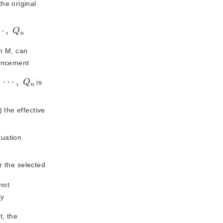
the original
⋯
,
Q
n
n M, can 
ancement 
2
,
⋯
,
Q
n
 is 
) the effective
uation 
 the selected 
ot 
y 
, the 