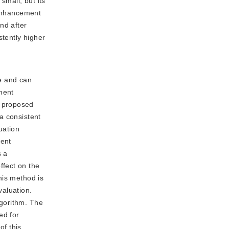
mall, but its
 enhancement
nd after
stently higher
e and can
ment
e proposed
a consistent
uation
tent
s a
ffect on the
his method is
valuation.
lgorithm. The
ed for
of this