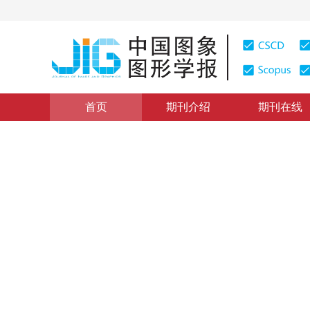
首页
期刊介绍
期刊在线
NCIG 2018会议专栏
|
浏览量
:
0
下载量: 0
CSCD: 0
面向水下图像集的一致性增强
Consistent enhancement assessment for an underwate
*
孙晓帆
，
刘浩
，
张鑫生
，
吴乐明
2018年23卷第11期 页码：1759-1767
收稿：
2018-04-12
，
DOI：
10.11834/jig.180255