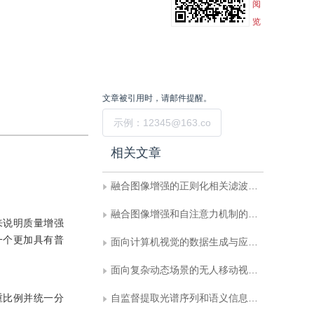
阅
览
文章被引用时，请邮件提醒。
提交
相关文章
融合图像增强的正则化相关滤波无人机目标跟踪
融合图像增强和自注意力机制的活动性肺结核CT影像数据生成
来说明质量增强
一个更加具有普
面向计算机视觉的数据生成与应用研究进展
面向复杂动态场景的无人移动视觉技术研究进展
重比例并统一分
自监督提取光谱序列和语义信息的胆管癌显微高光谱图像分类