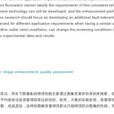
out fluctuation cannot satisfy the requirements of this consistent 
nt technology can still be developed, and the enhancement per
ture research should focus on developing an additional fault-tolera
cted for different application requirements when facing a certain a
ithm under strict conditions, can change the screening conditions
ic experimental data and results.
y
;
image enhancement
;
quality assessment
原算法，而水下图像集的增强性能主要通过图像质量评价准则来衡量，
的平均值来论述质量增强算法的优劣。然而，大量的实验发现，质量增
分数，也就是说，这样的图像质量增强算法只能增强部分图像的性能，