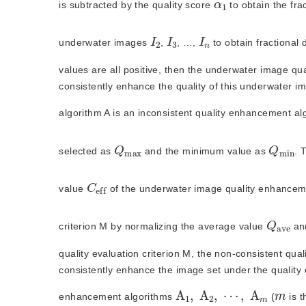
α
1
is subtracted by the quality score 
 to obtain the fra
2
I
3
I
n
I
underwater images
,
, …,
 to obtain fractional 
values are all positive, then the underwater image qua
consistently enhance the quality of this underwater i
algorithm A is an inconsistent quality enhancement a
Q
a
m
x
Q
n
m
i
selected as 
 and the minimum value as 
. 
C
f
f
e
value
 of the underwater image quality enhancemen
Q
v
e
a
criterion M by normalizing the average value 
 an
quality evaluation criterion M, the non-consistent qu
consistently enhance the image set under the quality e
A
1
,
A
2
,
⋯
,
A
m
m
enhancement algorithms 
 (
 is 