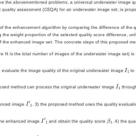
solve the abovementioned problems, a universal underwater image qu
quality assessment (CEQA) for an underwater image set, is prop
f the enhancement algorithm by comparing the difference of the q
e weight proportion of the selected quality score difference, uni
 of the enhanced image set. The concrete steps of this proposed m
n
ere
 is the total number of images of the underwater image set) is 
1
I
to evaluate the image quality of the original underwater image 
 to
1
I
posed method can process the original underwater image
 throug
1
I
′
anced image 
. 3) the proposed method uses the quality evaluatio
1
I
′
β
1
f the enhanced image
 and obtain the quality score 
. 4) the qua
Q
1