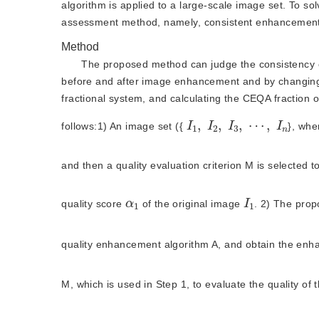
algorithm is applied to a large-scale image set. To 
assessment method, namely, consistent enhancement 
Method
The proposed method can judge the consistency o
before and after image enhancement and by changing th
fractional system, and calculating the CEQA fraction
I
1
,
I
2
,
I
3
,
⋯
,
I
n
follows:1) An image set ({
}, wh
and then a quality evaluation criterion M is selected 
1
I
α
1
quality score 
 of the original image 
. 2) The pro
quality enhancement algorithm A, and obtain the enh
M, which is used in Step 1, to evaluate the quality o