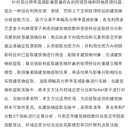
针对高分辨率遥感影像普遍存在的同谱异物和同物异谱问题，
提出一种综合利用光谱、形状、空间上下文和纹理特征的建筑物
分级提取方法。 该方法基于单幅高分辨率遥感影像，首先利用多
尺度多方向梯度算子构造的建筑物指数和形状特征提取部分分割
完整的矩形建筑物目标；然后由多方向线性结构元素和形态学膨
胀运算确定投票矩阵，从而获取光照方向，并利用光照方向和阴
影特征对已提取建筑物进行筛选，剔除非建筑物对象，完成建筑
物初提取；最后借助初提取建筑物对象的纹理特征向量建立概率
模型，取得像素级建筑物提取结果，将该结果与影像分割相结合
实现建筑物提取。 选取两幅高分辨率遥感影像进行实验，在建筑
物初提取实验中，将本文方法与邻域总变分法和Sobel算子进行对
比，实验结果表明，本文方法适用性强，为后提取提供的建筑物
样本可靠性更高。在建筑物提取实验中，采用查准率、查全率和F
分数3个指标进行定量分析，与形态学建筑物指数结合形态学阴影
指数算法、邻域总变分结合混合高斯模型和贝叶斯判决算法相