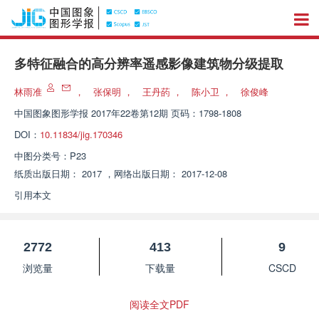
多特征融合的高分辨率遥感影像建筑物分级提取
林雨准
，
张保明
，
王丹菂
，
陈小卫
，
徐俊峰
中国图象图形学报
2017年22卷第12期 页码：1798-1808
DOI：
10.11834/jig.170346
中图分类号：
P23
纸质出版日期：
2017
，
网络出版日期：
2017-12-08
引用本文
2772
413
9
浏览量
下载量
CSCD
阅读全文PDF