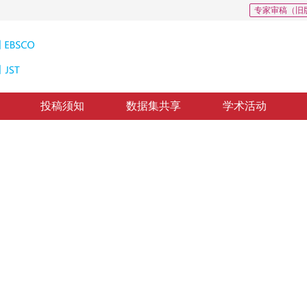
专家审稿（旧
投稿须知
数据集共享
学术活动
2024优秀学科发展年度报告(按作者
”
方向。
6