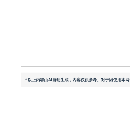
DOI：
10.11834/jig.优秀评选
引用
阅读全文PDF
* 以上内容由AI自动生成，内容仅供参考。对于因使用