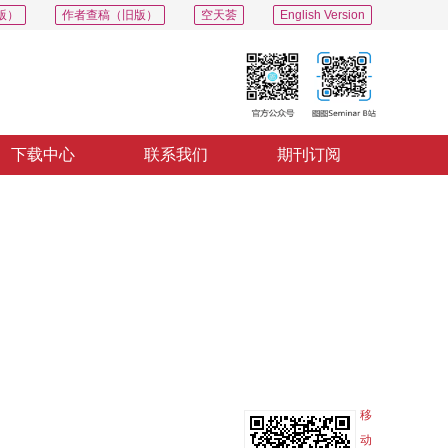
版）
作者查稿（旧版）
空天荟
English Version
下载中心
联系我们
期刊订阅
PDF
导出
分享
收藏
专辑
移
动