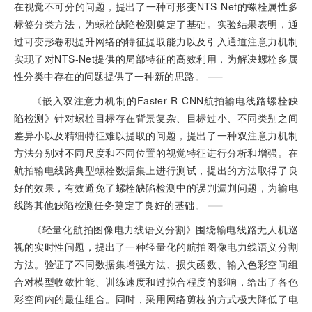
在视觉不可分的问题，提出了一种可形变NTS-Net的螺栓属性多
标签分类方法，为螺栓缺陷检测奠定了基础。实验结果表明，通
过可变形卷积提升网络的特征提取能力以及引入通道注意力机制
实现了对NTS-Net提供的局部特征的高效利用，为解决螺栓多属
性分类中存在的问题提供了一种新的思路。
《嵌入双注意力机制的Faster R-CNN航拍输电线路螺栓缺
陷检测》针对螺栓目标存在背景复杂、目标过小、不同类别之间
差异小以及精细特征难以提取的问题，提出了一种双注意力机制
方法分别对不同尺度和不同位置的视觉特征进行分析和增强。在
航拍输电线路典型螺栓数据集上进行测试，提出的方法取得了良
好的效果，有效避免了螺栓缺陷检测中的误判漏判问题，为输电
线路其他缺陷检测任务奠定了良好的基础。
《轻量化航拍图像电力线语义分割》围绕输电线路无人机巡
视的实时性问题，提出了一种轻量化的航拍图像电力线语义分割
方法。验证了不同数据集增强方法、损失函数、输入色彩空间组
合对模型收敛性能、训练速度和过拟合程度的影响，给出了各色
彩空间内的最佳组合。同时，采用网络剪枝的方式极大降低了电