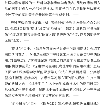
外医学影像领域的一-线科学家和青年学者代表, 围绕临床检测方
法的医学影像AI分析和处理技术, 深度学习在临床检测与诊断各
个环节中的应用等主题开展研究并形成专刊。
经过严格的同行评审, “AI +医学影像”专刊共收录学术论文29
篇, 包括3篇特邀“综述”.9篇“前沿进展”、5篇“计算机断层扫描图
像”论文.3篇“磁共振图像”论文.4篇“超声图像”论文, 以及5篇“研究
应用"论文。
“综述"栏目中, 《深度学习在医学影像中的应用综述》介绍了
深度学习在CT、MRI.X光和超声等临床常用医学影像类型中的应
用, 对领域进行了前瞻性探索, 指出当前深度学习在医学影像上应
用的挑战和前景; 《深度学习在组织病理学中的应用综述》总结
了面向组织病理学诊断的深度学习方法在数据预处理、分类模
型.分割模型.迁移学习、多示例学习等方面的研究现状, 并指出可
能的改进方向; 《机器学习在术中光学成像技术中的应用研究》
从优化术中光学成像、辅助术中光学成像分析和辅助术中光学成
像建模等方向介绍和分析了目前的研究现状。
“前沿进展”栏目中, 《医学3D计算机视觉:研究进展和挑战》