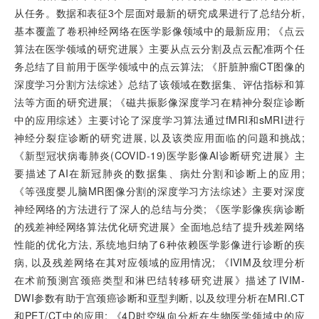
从任务。数据和表征3个层面对最新的研究成果进行了总结分析,
基本覆盖了卷积神经网络在医学影像领域中的最新应用; 《点云
算法在医学领域的研究进展》主要从点云分割及点云配准两个任
务总结了目前用于医学领域中的点云算法; 《肝脏肿瘤CT图像的
深度学习分割方法综述》总结了该领域在数据集、评估指标和算
法等方面的研究进展; 《磁共振影像深度学习在精神分裂症诊断
中的应用综述》主要讨论了深度学习算法通过fMRI和sMRI进行
神经分裂症诊断的研究进展, 以及该类应用面临的问题和挑战;
《新型冠状病毒肺炎(COVID-19)医学影像AI诊断研究进展》主
要描述了AI在新冠肺炎的数据集、病灶分割和诊断上的应用;
《等强度婴儿脑MR图像分割的深度学习方法综述》主要对深度
神经网络的方法进行了深人的总结与分类; 《医学影像疾病诊断
的残差神经网络算法优化研究进展》全面地总结了提升残差网络
性能的优化方法, 系统地归纳了6种依赖医学影像进行诊断的疾
病, 以及残差网络在其对应领域的应用情况; 《IVIM及纹理分析
在术前预测宫颈癌类型和淋巴结转移研究进展》描述了IVIM-
DWI参数有助于宫颈癌诊断和亚型判断, 以及纹理分析在MRI.CT
和PET/CT中的应用; 《4D时空纵向分析在生物医学领域中的应