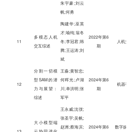
朱宇豪;刘云
帆;何勇
陶建华;巫英
才;喻纯;翁冬
多模态人机
2022年第6
11
冬;李冠君;韩
人机交
交互综述
期
腾;王运涛;刘
斌
分割一切模
王淼;黄智忠;
型SAM的潜
何晖光;卢湖
2024年第6
12
机器视
力与展望：
川;单洪明;张
期
综述
军平
王永威;沈弢;
张圣宇;吴帆;
大小模型端
赵洲;蔡海滨;
2024年第6
数字娱乐
13
云协同进化