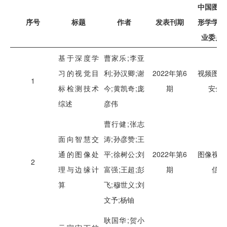
中国图象
序号
标题
作者
发表刊期
形学学会
业委员
基于深度学
曹家乐;李亚
习的视觉目
利;孙汉卿;谢
2022年第6
视频图像
1
标检测技术
今;黄凯奇;庞
期
安全
综述
彦伟
曹行健;张志
面向智慧交
涛;孙彦赞;王
通的图像处
平;徐树公;刘
2022年第6
图像视频
2
理与边缘计
富强;王超;彭
期
信
算
飞;穆世义;刘
文予;杨铀
耿国华;贺小