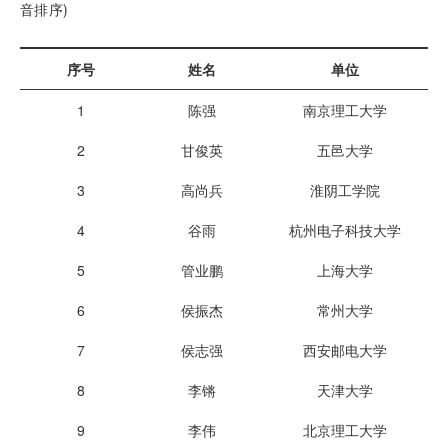
音排序)
序号
姓名
单位
1
陈强
南京理工大学
2
甘俊英
五邑大学
3
高尚兵
淮阴工学院
4
谷雨
杭州电子科技大学
5
管业鹏
上海大学
6
侯振杰
常州大学
7
侯志强
西安邮电大学
8
李锵
天津大学
9
李伟
北京理工大学