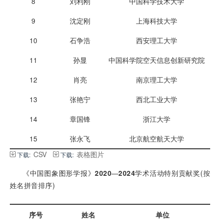
8
刘利刚
中国科学技术大学
9
沈定刚
上海科技大学
10
石争浩
西安理工大学
11
孙显
中国科学院空天信息创新研究院
12
肖亮
南京理工大学
13
张艳宁
西北工业大学
14
章国锋
浙江大学
15
张永飞
北京航空航天大学
CSV
表格图片
下载:
下载:
《中国图象图形学报》
2020
—
2024
学术活动特别贡献奖(按
姓名拼音排序)
序号
姓名
单位