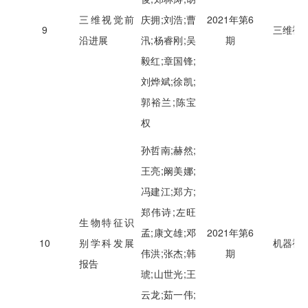
三维视觉前
庆拥;刘浩;曹
2021年第6
9
三维视
沿进展
汛;杨睿刚;吴
期
毅红;章国锋;
刘烨斌;徐凯;
郭裕兰;陈宝
权
孙哲南;赫然;
王亮;阚美娜;
冯建江;郑方;
郑伟诗;左旺
生物特征识
孟;康文雄;邓
2021年第6
10
别学科发展
机器视
伟洪;张杰;韩
期
报告
琥;山世光;王
云龙;茹一伟;