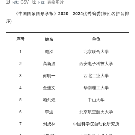
CSV
表格图片
下载:
下载:
《中国图象图形学报》
2020
—
2024
优秀编委(按姓名拼音排
序)
序号
姓名
单位
1
鲍泓
北京联合大学
2
高新波
西安电子科技大学
3
何明一
西北工业大学
4
金连文
华南理工大学
5
赖剑煌
中山大学
6
李波
北京航空航天大学
7
刘成林
中国科学院自动化研究所