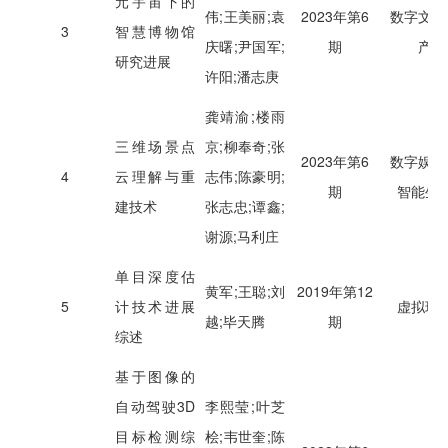
元宇宙下的
伟;王美丽;袁
2023年第6
数字文化
3
智慧博物馆
庆曙;尹国军;
期
产
研究进展
许阳;潘志庚
龚靖渝;楼雨
三维场景点
京;柳奉奇;张
2023年第6
数字娱乐
4
云理解与重
志伟;陈豪明;
期
智能生
建技术
张志忠;谭鑫;
谢源;马利庄
单目深度估
黄军;王聪;刘
2019年第12
5
计技术进展
虚拟现
越;毕天腾
期
综述
基于图像的
自动驾驶3D
李熙莹;叶芝
目标检测综
桧;韦世奎;陈