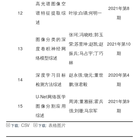
高光谱图像空
2021年第8
12
谱特征提取综
叶珍;白璘;何明一
期
述
张珂;冯晓晗;郭玉
图像分类的深
荣;苏昱坤;赵凯;赵
2021年第10
13
度卷积神经网
振兵;马占宇;丁巧
期
络模型综述
林
深度学习目标
赵永强;饶元;董世
2020年第4
14
检测方法综述
鹏;张君毅
期
U-Net网络医学
周涛;董雅丽;霍兵
2021年第9
15
图像分割应用
强;刘珊;马宗军
期
综述
CSV
表格图片
下载:
下载: