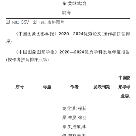
东;黄继武;俞
能海
CSV
表格图片
下载:
下载:
《中国图象图形学报》
2020
—
2024
优秀论文(按作者拼音排
序)
《中国图象图形学报》
2020
—
2024
优秀学科发展年度报告
(按作者拼音排序) (续)
中国图象
序号
标题
作者
发表刊期
形学学会
业委员
龙霄潇;程新
景;朱昊;张朋
举;刘浩敏;李
俊;郑林涛;胡