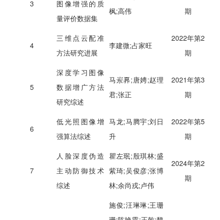
3
图像增强的质
枫;高伟
期
量评价数据集
三维点云配准
2022年第2
4
李建微;占家旺
方法研究进展
期
深度学习图像
马岽奡;唐娉;赵理
2021年第3
5
数据增广方法
君;张正
期
研究综述
低光照图像增
马龙;马腾宇;刘日
2022年第5
6
强算法综述
升
期
人脸深度伪造
瞿左珉;殷琪林;盛
2024年第2
7
主动防御技术
紫琦;吴俊彦;张博
期
综述
林;余尚戎;卢伟
施俊;汪琳琳;王珊
珊;陈艳霞;王乾;魏