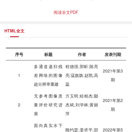
阅读全文PDF
HTML全文
序号
标题
作者
发表刊期
多通道递归残
程德强;郭昕;陈亮
2021年第3
1
差网络的图像
亮;寇旗旗;赵凯;高
期
超分辨率重建
蕊
无参考图像质
方玉明;眭相杰;鄢
2021年第2
2
量评价研究进
杰斌;刘学林;黄丽
期
展
萍
面向真实水下
顾约瑟;姜求平;邵
2022年第5