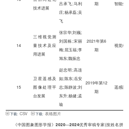
吕承飞;马利
期
智能生
技术进展
庄;杨承磊;吴
飞
张宗华;刘巍;
三维视觉测
刘国栋;宋丽
2021年第6
14
量技术及应
视觉检
梅;屈玉福;李
期
用进展
旭东;魏振忠
赵忠明;高连
卫星遥感及
如;陈东;岳安
2019年第12
15
图像处理平
志;陈静波;刘
遥感图
期
台发展
东升;杨健;孟
瑜
CSV
表格图片
下载:
下载:
《中国图象图形学报》
2020
—
2024
优秀审稿专家(按姓名拼