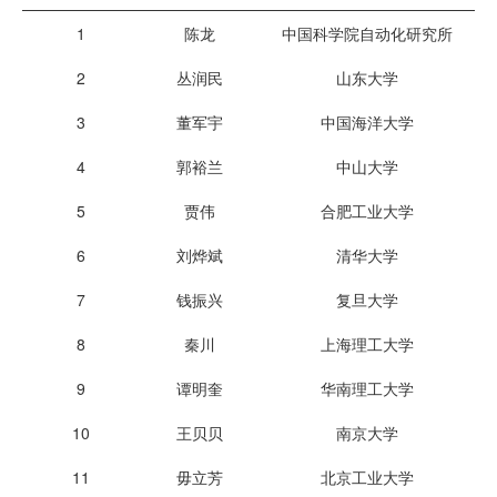
1
陈龙
中国科学院自动化研究所
2
丛润民
山东大学
3
董军宇
中国海洋大学
4
郭裕兰
中山大学
5
贾伟
合肥工业大学
6
刘烨斌
清华大学
7
钱振兴
复旦大学
8
秦川
上海理工大学
9
谭明奎
华南理工大学
10
王贝贝
南京大学
11
毋立芳
北京工业大学