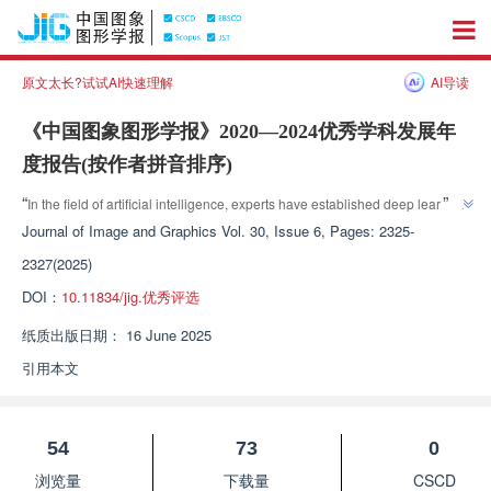
原文太长?试试AI快速理解
AI导读
《中国图象图形学报》2020—2024优秀学科发展年
度报告(按作者拼音排序)
”
“
In the field of artificial intelligence, experts have established deep learning 
systems to provide new directions for the development of intelligent 
Journal of Image and Graphics
Vol. 30, Issue 6, Pages: 2325-
”
technology.
2327(2025)
DOI：
10.11834/jig.优秀评选
纸质出版日期：
16 June 2025
引用本文
54
73
0
浏览量
下载量
CSCD