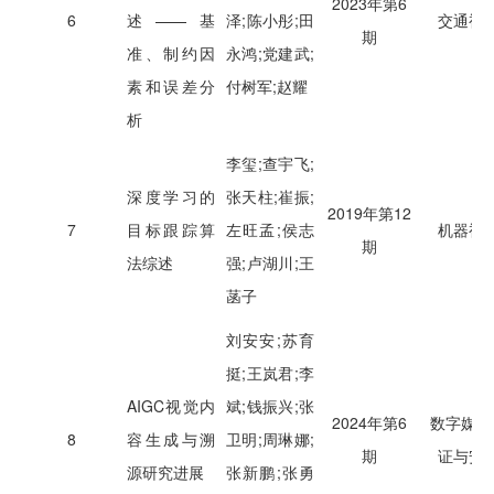
2023年第6
6
述——基
泽;陈小彤;田
交通视
期
准、制约因
永鸿;党建武;
素和误差分
付树军;赵耀
析
李玺;查宇飞;
深度学习的
张天柱;崔振;
2019年第12
7
目标跟踪算
左旺孟;侯志
机器视
期
法综述
强;卢湖川;王
菡子
刘安安;苏育
挺;王岚君;李
AIGC视觉内
斌;钱振兴;张
2024年第6
数字媒体
8
容生成与溯
卫明;周琳娜;
期
证与安
源研究进展
张新鹏;张勇