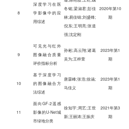
深度学习在医
冬铭;梁淑君;彭佳
2020年第10
8
学影像中的应
林;易佳锦;刘盛锋;
期
用综述
倪东;王明亮;张道
强;沈定刚
可见光与红外
孙彬;高云翔;诸葛
2023年第1
9
图像融合质量
吴为;王梓萱
期
评价指标分析
基于深度学习
唐霖峰;张浩;徐涵;
2023年第1
10
的图像融合方
马佳义
期
法综述
面向GF-2遥感
徐知宇;周艺;王世
2021年第3
11
影像的U-Net城
新;王丽涛;王振庆
期
市绿地分类