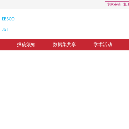
专家审稿（旧
投稿须知
数据集共享
学术活动
连续时间脉冲表征的层级建模与系统化进
ntinuous-time spike representations and systematic progress in
*
1