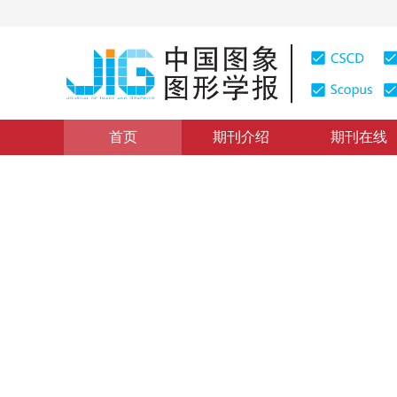
首页
期刊介绍
期刊在线
具身智能与类脑智能
|
浏览量
:
0
下载量: 219
CSCD: 0
SpikeCV脉冲视觉综述：
展
SpikeCV： a survey on the hierarchical modeling of co
neuromorphic vision
1
2
3
1