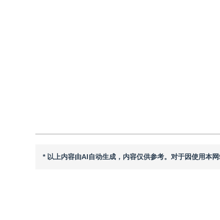
郑雅菁
，
赵睿
，
朱林
，
刘俣伽
2026年31卷第6期 页码：2045-2069
收稿：
2026-03-09
，
DOI：
10.11834/jig.260128
引用
阅读全文PDF
* 以上内容由AI自动生成，内容仅供参考。对于因使用