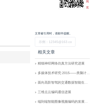
阅
览
文章被引用时，请邮件提醒。
提交
相关文章
精细神经网络仿真方法研究进展
多媒体技术研究:2015——类脑计算的研究进展与发展趋势
面向高阶智驾的交通数据智能生成：模型、系统与评测综述
三维点云编码通信进展
端到端智能图像视频编码的发展回顾与前沿展望