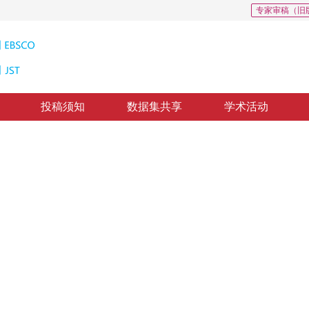
专家审稿（旧
投稿须知
数据集共享
学术活动
与器件综述
mputing-in-memory applications
*
修回：
2026-04-13
，
纸质出版：
2026-06-16