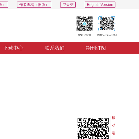
版）
作者查稿（旧版）
空天荟
English Version
下载中心
联系我们
期刊订阅
PDF
导出
分享
收藏
专辑
移
动
端