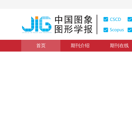
首页
期刊介绍
期刊在线
具身智能与类脑智能
|
浏览量
:
0
下载量: 86
CSCD: 0
面向存算一体的神经形态材料
Review of neuromorphic materials and devices for co
*
1
2
3
4
张腾
，
王聪
，
缪峰
，
杨玉超
2026年31卷第6期 页码：2026-2044
收稿：
2026-02-09
，
DOI：
10.11834/jig.260090