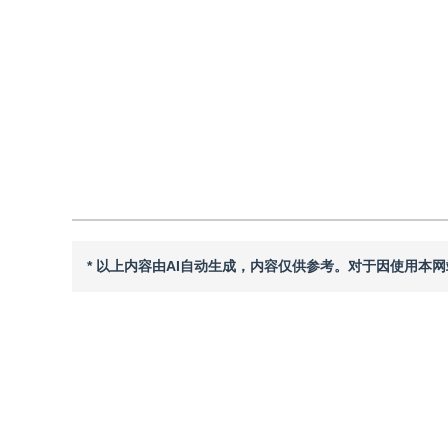
DOI：
10.11834/jig.250627
引用
阅读全文PDF
* 以上内容由AI自动生成，内容仅供参考。对于因使用