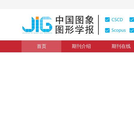
首页
期刊介绍
期刊在线
图像处理与感知
|
浏览量
:
0
下载量: 587
CSCD: 0
端到端智能图像视频编码的发
A review and frontier perspectives on end-to-end lear
1
1
1
1
陈彤
，
陆明
，
石峻奇
，
丛吾洋
5
6
7
7
，
宋利
，
马思伟
，
杨铀
，
刘文予
2026年31卷第6期 页码：1595-1618
收稿：
2025-12-19
，