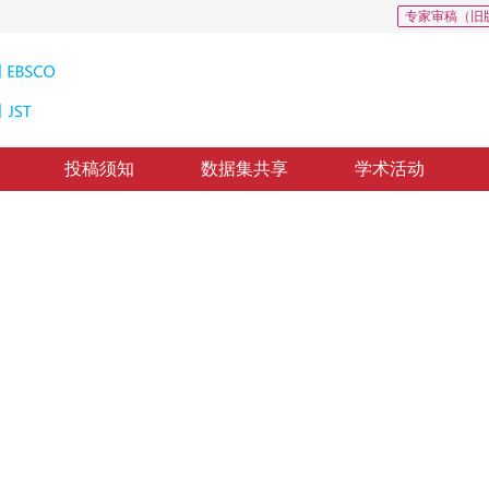
专家审稿（旧
投稿须知
数据集共享
学术活动
展回顾与前沿展望
ned image and video coding
2
3
3
4
，
丁丹丹
，
贾川民
，
刘家瑛
，
刘东
*
1
1
，
曹汛
，
马展
修回：
2025-12-31
，
录用：
2026-01-19
，
纸质出版：
2026-06-16