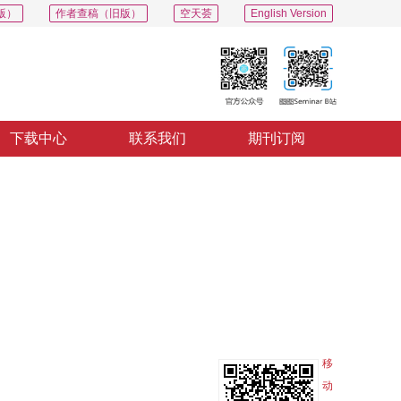
版）
作者查稿（旧版）
空天荟
English Version
下载中心
联系我们
期刊订阅
PDF
导出
分享
收藏
专辑
移
动