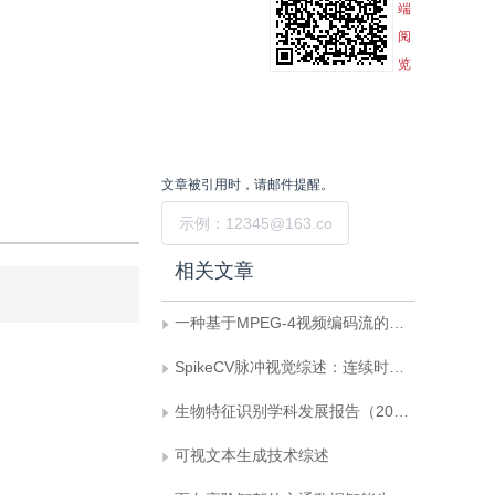
端
阅
览
文章被引用时，请邮件提醒。
提交
相关文章
一种基于MPEG-4视频编码流的信道失真模型
SpikeCV脉冲视觉综述：连续时间脉冲表征的层级建模与系统化进展
生物特征识别学科发展报告（2021—2025）
可视文本生成技术综述