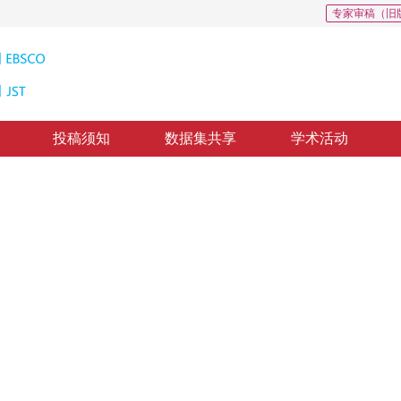
专家审稿（旧
投稿须知
数据集共享
学术活动
集综述
ligence
*
2
民
修回：
2025-12-08
，
录用：
2026-03-06
，
纸质出版：
2026-05-16