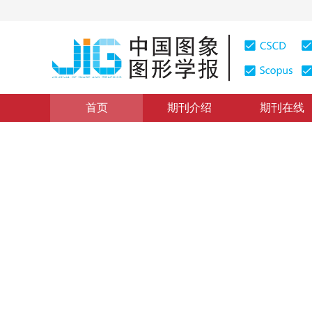
首页
期刊介绍
期刊在线
综述
|
浏览量
:
0
下载量: 367
CSCD: 0
面向海洋智能的水下视觉数据
A survey of underwater visual datasets for ocean intel
1
1
1
李华
，
李志远
，
刘家伟
，
丛润
2026年31卷第5期 页码：1478-1502
收稿：
2025-10-13
，
DOI：
10.11834/jig.250483