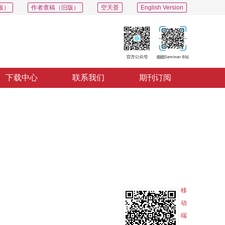
版）
作者查稿（旧版）
空天荟
English Version
下载中心
联系我们
期刊订阅
PDF
导出
分享
收藏
专辑
移
动
端