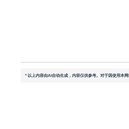
DOI：
10.11834/jig.240517
引用
阅读全文PDF
* 以上内容由AI自动生成，内容仅供参考。对于因使用