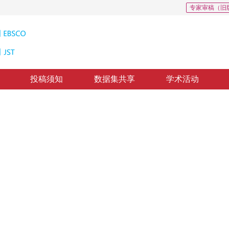
专家审稿（旧
投稿须知
数据集共享
学术活动
: 0
状态空间模型
oration
”
提升了图像复原性能，为图像复原研究开辟了新方向。
*
查正军
修回：
2024-12-18
，
纸质出版：
2025-10-16