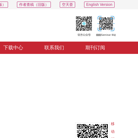
版）
作者查稿（旧版）
空天荟
English Version
下载中心
联系我们
期刊订阅
PDF
导出
分享
收藏
专辑
移
动