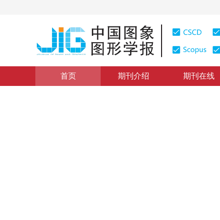
首页
期刊介绍
期刊在线
视觉状态空间模型及应用
|
浏览量
:
0
下载量: 569
CSCD
面向图像复原的非因果选择性
Non-causal selective state space model for image rest
“
在计算机视觉领域，研究者提出了非因果选择性状态空间模型，有效
肖杰
，
范子豪
，
李东
，
傅雪阳
，
2025年30卷第10期 页码：3173-3186
收稿：
2024-09-02
，